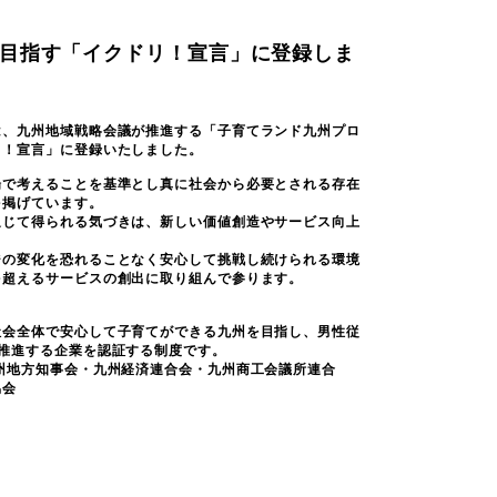
を目指す「イクドリ！宣言」に登録しま
は、九州地域戦略会議が推進する「子育てランド九州プロ
リ！宣言」に登録いたしました。
場で考えることを基準とし真に社会から必要とされる存在
を掲げています。
通じて得られる気づきは、新しい価値創造やサービス向上
。
ジの変化を恐れることなく安心して挑戦し続けられる環境
を超えるサービスの創出に取り組んで参ります。
社会全体で安心して子育てができる九州を目指し、男性従
推進する企業を認証する制度です。
州地方知事会・九州経済連合会・九州商工会議所連合
協会