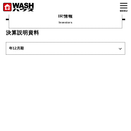
<
IR情報
NEWS＆TOPICS
Investors
決算説明資料
ＷＡＳＨハウスの魅力
コインランドリーのビジネスモデル
ＷＡＳＨハウスのビジネスモデル
コインランドリービジネスのQ&A
企業情報
IR情報
投資家の皆様へ
IRトップ
トップメッセージ